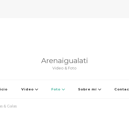
Arenaigualati
Video & Foto
icio
Video
Foto
Sobre mí
Contac
s & Galas