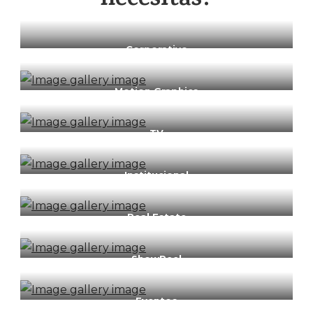
necesitas?
Corporativo
Motion Graphics
TV
Institucional
Real Estate
ShowReel
Eventos