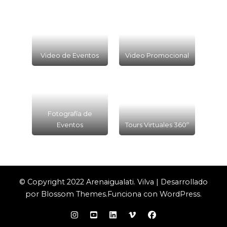
Video de Eventos
Video Promocional
Fotografía de
Eventos
Tours Virtuales 360º
© Copyright 2022 Arenaigualati.
Vilva | Desarrollado
por
Blossom Themes
.Funciona con
WordPress
.